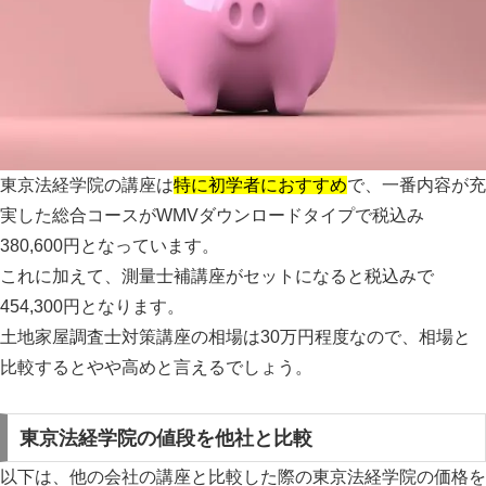
東京法経学院の講座は
特に初学者におすすめ
で、一番内容が充
実した総合コースがWMVダウンロードタイプで
税込み
380,600円
となっています。
これに加えて、測量士補講座がセットになると
税込みで
454,300円
となります。
土地家屋調査士対策講座の相場は30万円程度なので、
相場と
比較するとやや高めと言えるでしょう。
東京法経学院の値段を他社と比較
以下は、他の会社の講座と比較した際の東京法経学院の価格を