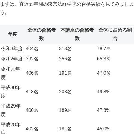
まずは、直近五年間の東京法経学院の合格実績を見てみましょ
う。
全体の合格者
本講座の合格者
全体に占める割
年度
数
数
合
令和3年度
404名
318名
78.7％
令和2年度
392名
256名
65.3％
令和元年
406名
191名
47.0％
度
平成30年
418名
208名
49.8%
度
平成29年
400名
189名
47.3%
度
平成28年
402名
181名
45.0%
度