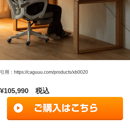
引用：https://caguuu.com/products/xb0020
¥105,990 税込