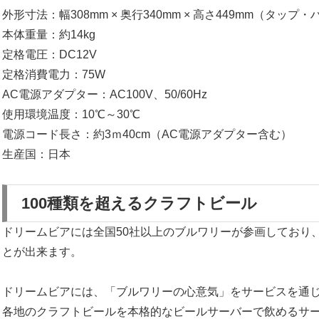
外形寸法：幅308mm × 奥行340mm × 高さ449mm（タッ
本体重量：約14kg
定格電圧：DC12V
定格消費電力：75W
AC電源アダプター：AC100V、50/60Hz
使用環境温度：10℃～30℃
電源コード長さ：約3ｍ40cm（AC電源アダプター含む）
生産国：日本
100種類を超えるクラフトビール
ドリームビアには全国50社以上のブルワリーが参画しており、
とが出来ます。
ドリームビアには、「ブルワリーの心意気」をサービスを通
各地のクラフトビールを本格的なビールサーバーで飲めるサ