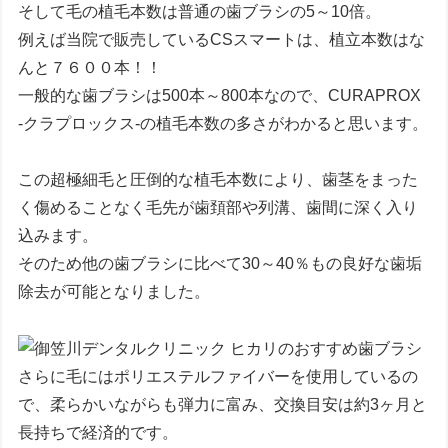
そして毛の植毛本数は普通の歯ブラシの5～10倍。
例えば当院で販売しているCSスマートは、植立本数はな
んと
７６００本
！！
一般的な歯ブラシは500本～800本なので、CURAPROX
-クラプロックス-の植毛本数の多さがわかると思います。
この超極細毛と圧倒的な植毛本数により、歯茎をまった
く傷めることなく毛先が歯頚部や列溝、歯間に深く入り
込みます。
そのため他の歯ブラシに比べて30～40％もの良好な歯垢
除去が可能となりました。
さらに毛にはポリエステルファイバーを使用しているの
で、柔らかいながらも弾力に富み、交換目安は約3ヶ月と
長持ちで経済的です。