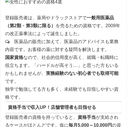
登録販売者は、薬局やドラックストアで
一般用医薬品
（第2類・第3類に限る）
を売るための資格です。2009年
の改正薬事法によって誕生しました。
医薬品の販売に加えて、医薬品のアドバイスも業務
内容です。お客様の薬に対する疑問を解決します。
国家資格
なので、社会的信用度が高く、就職・転職時に
役立ちます。「ハードルが高そう…」と思った方もいる
かもしれませんが、
実務経験のない初心者でも取得可能
です。
独学で勉強してる方も多く、未経験でも目指しやすい資
格です。
資格手当で収入UP！店舗管理者も目指せる
登録販売者の資格を持っていると、
資格手当
が支給され
るケースがほとんどです。仮に
毎月5,000～10,000円
の資