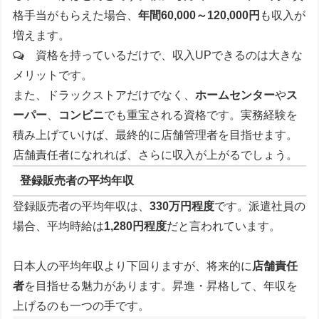
格手当がもらえた場合、
年間60,000～120,000円
も収入が
増えます。
資格を持っているだけで、収入UPできるのは大きな
メリットです。
また、ドラックストアだけでなく、
ホームセンター
や
ス
ーパー
、
コンビニ
でも重宝される資格です。実務経験を
積み上げていけば、最終的に店舗管理者を目指せます。
店舗責任者になれれば、さらに収入が上がるでしょう。
登録販売者の平均年収
登録販売者の平均年収は、
330万円程度
です。派遣社員の
場合、平均時給は
1,280円程度
だと言われています。
日本人の平均年収より下回りますが、将来的に
店舗責任
者
を目指せる魅力があります。昇進・昇格して、年収を
上げるのも一つの手です。