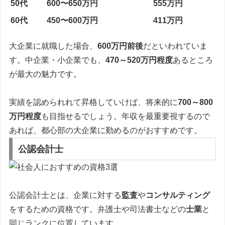
50代
600〜650万円
555万円
60代
450〜600万円
411万円
大企業に就職した場合、
600万円前後
だといわれていま
す。中企業・小企業でも、
470～520万円程度
あるところ
が最大の魅力です。
実績を認められれて昇格していけば、将来的に
700～800
万円程度
も目指せるでしょう。年収を最重要視するので
あれば、都心部の大企業に勤めるのがおすすめです。
公認会計士
公認会計士とは、企業に対する
監査
や
コンサルティング
をするための資格です。弁護士や司法書士などの
士業
と
同じランクに位置しています。