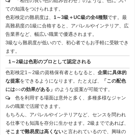
「相性の良い色の組み合わせ」のような、色につい
ての知識をつけられます。
色彩検定の難易度は、
1～3級＋UC級の全4種類
です。最
高難易度の1級に合格すると、アパレルやインテリア、広
告業界など、幅広い職業で優遇されます。
3級なら難易度が低いので、初心者でもお手軽に受験でき
ます。
1～2級は色彩のプロとして認定される
色彩検定1～2級の資格保有者ともなると、
企業に具体的
な提案
をできるようになります。たとえば、
「この配色
には○○の効果がある」
のような提案が可能です。
色を利用する場面は意外と多く、多種多様なジャン
ルの職業で活躍できます。
もちろん、アパレルやインテリアなど、センスを問われ
る仕事でも知識を存分に生かせます。2級までであれば、
そこまで難易度は高くない
と言われているので、興味の