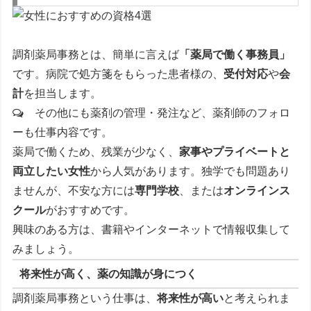
調剤薬局事務とは、簡単に言えば
「薬局で働く事務員」
です。病院で処方箋をもらった患者様の、
受付対応
や
会
計
を担当します。
その他にも薬剤の管理・発注など、薬剤師のフォロ
ーも仕事内容です。
薬局で働くため、残業が少なく、
家事やプライベートと
両立したい女性
から人気があります。独学でも問題あり
ませんが、不安な方には
専門学校
、または
オンラインス
クール
がおすすめです。
興味のある方は、書籍やインターネットで情報収集して
みましょう。
将来性が高く、薬の知識が身につく
調剤薬局事務という仕事は、
将来性が高い
と考えられま