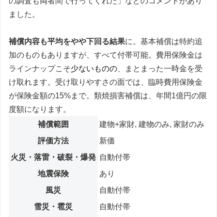
の調査も両者間で行ってくれた」などのコメントがあり
ました。
補償内容も平均をやや下回る結果
に。基本補償は特約追
加のものもありますが、すべて付帯可能。費用保険金は
ラインナップこそ
少ないものの
、まとまった一時金を受
け取れます。受け取りやすさの面では、臨時費用保険金
が保険金額の15%まで。類焼損害補償は、年間1億円の限
度額になります。
補償範囲
建物+家財, 建物のみ, 家財のみ
評価方法
新価
火災・落雷・破裂・爆発
自動付帯
地震保険
あり
風災
自動付帯
雪災・雹災
自動付帯