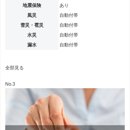
地震保険
あり
風災
自動付帯
雪災・雹災
自動付帯
水災
自動付帯
漏水
自動付帯
全部見る
No.3