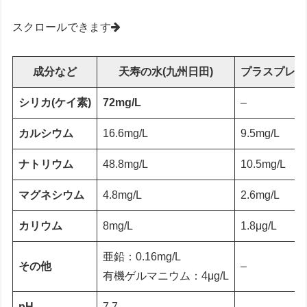
スクロールできます
成分など
天寿の水(九州日田)
プラスプレミ
シリカ(ケイ素)
72mg/L
–
カルシウム
16.6mg/L
9.5mg/L
ナトリウム
48.8mg/L
10.5mg/L
マグネシウム
4.8mg/L
2.6mg/L
カリウム
8mg/L
1.8μg/L
亜鉛：0.16mg/L
その他
–
有機ゲルマニウム：4μg/L
pH
7.7
–