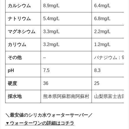
カルシウム
8.9mg/L
6.4mg/L
ナトリウム
5.4mg/L
6.8mg/L
マグネシウム
3.3mg/L
2.2mg/L
カリウム
3.2mg/L
1.2mg/L
その他
–
バナジウム：91μ
pH
7.5
8.3
硬度
36
25
採水地
熊本県阿蘇郡南阿蘇村
山梨県富士吉田
＼最安値のシリカ水ウォーターサーバー／
▼ウォーターワンの詳細はコチラ