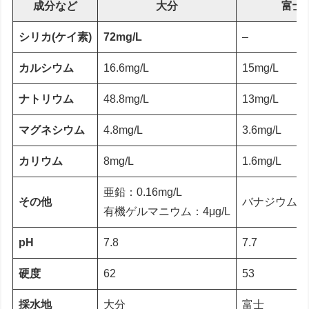
成分など
大分
富士
シリカ(ケイ素)
72mg/L
–
カルシウム
16.6mg/L
15mg/L
ナトリウム
48.8mg/L
13mg/L
マグネシウム
4.8mg/L
3.6mg/L
カリウム
8mg/L
1.6mg/L
亜鉛：0.16mg/L
その他
バナジウム：61
有機ゲルマニウム：4μg/L
pH
7.8
7.7
硬度
62
53
採水地
大分
富士