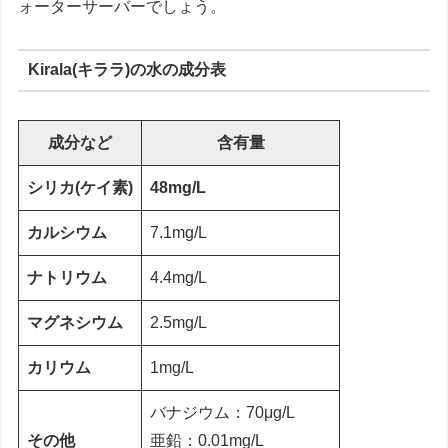
ォーターサーバーでしょう。
Kirala(キララ)の水の成分表
成分など
含有量
シリカ(ケイ素)
48mg/L
カルシウム
7.1mg/L
ナトリウム
4.4mg/L
マグネシウム
2.5mg/L
カリウム
1mg/L
バナジウム：70μg/L
その他
亜鉛：0.01mg/L