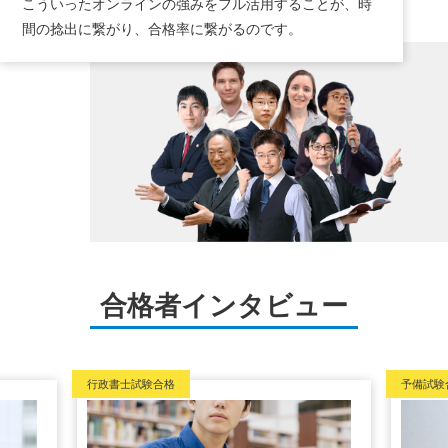
こういったオンラインの強みをフル活用することが、時
間の捻出に繋がり、合格率に繋がるのです。
合格者インタビュー
行政書士試験合格
予備試験