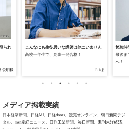
勉強時
得られ
こんなにも生徒思いな講師は他にいません
最後ま
高校一年生で、見事一発合格！
へ！
田 俊明様
R.J様
メディア掲載実績
日本経済新聞、日経MJ、日経doors、読売オンライン、朝日新聞デジ
タル、msn産経ニュース、日刊工業新聞、毎日新聞、週刊東洋経済、