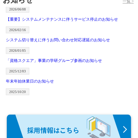
一覧 >
予備試験
2026/06/08
【6期受講生の皆様へ】延長プラン販売終了のお知らせ
【重要】システムメンテナンスに伴うサービス停止のお知らせ
予備試験
2026/02/16
資格スクエアの人気予備試験短答演習アプリを大幅アップデートした
システム切り替えに伴うお問い合わせ対応遅延のお知らせ
『短答攻略クエスト』がリリースされました
2026/01/05
予備試験
「資格スクエア」事業の学研グループ参画のお知らせ
【7期8期受講生の皆様へ】短答攻略クエスト新機能リリースに伴うお
知らせ
2025/12/03
予備試験
年末年始休業日のお知らせ
予備試験「5期延長プラン」提供終了のお知らせ
2025/10/20
予備試験
【重要】システム障害復旧のご報告（AWS関連）
2022予備試験短答式試験 解答速報を実施します